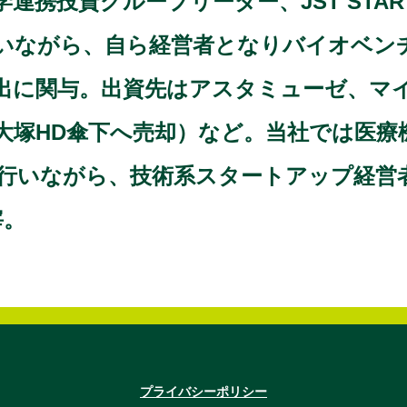
連携投資グループリーダー、JST STA
いながら、自ら経営者となりバイオベン
出に関与。出資先はアスタミューゼ、マ
utions（大塚HD傘下へ売却）など。当社で
行いながら、技術系スタートアップ経営
宰。
プライバシーポリシー