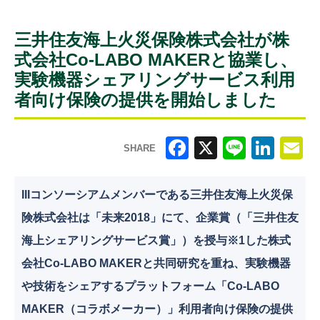
三井住友海上火災保険株式会社が株
式会社Co-LABO MAKERと協業し、
実験機器シェアリングサービス利用
者向け保険の提供を開始しました
SHARE
F
X
Li
Li
E
a
n
n
m
IIIコンソーシアムメンバーである三井住友海上火災保
c
e
k
ai
険株式会社は「未来2018」にて、企業賞（「三井住友
e
e
l
海上シェアリングサービス賞」）を授与※1した株式
b
dI
会社Co-LABO MAKERと共同研究を重ね、実験機器
o
n
や技術をシェアするプラットフォーム「Co-LABO
o
MAKER（コラボメーカー）」利用者向け保険の提供