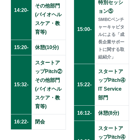
特別セッシ
その他部門
14:20-
ョン⑤
(バイオヘル
SMBCベンチ
スケア・教
ャーキャピタ
15:00-
育等)
ルによる「成
長企業サポー
15:20-
休憩(10分)
トに関する取
組紹介」
スタートア
ップPitch②
スタートア
その他部門
ップPitch④
15:32-
15:22-
(バイオヘル
IT Service
スケア・教
部門
育等)
16:12-
休憩(8分)
16:22-
閉会
スタートア
ップPitch④