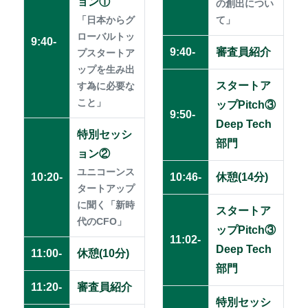
ョン①
の創出につい
「日本からグ
て」
ローバルトッ
9:40-
9:40-
審査員紹介
プスタートア
ップを生み出
スタートア
す為に必要な
こと」
ップPitch③
9:50-
Deep Tech
特別セッシ
部門
ョン②
ユニコーンス
10:20-
10:46-
休憩(14分)
タートアップ
に聞く「新時
スタートア
代のCFO」
ップPitch③
11:02-
Deep Tech
11:00-
休憩(10分)
部門
11:20-
審査員紹介
特別セッシ