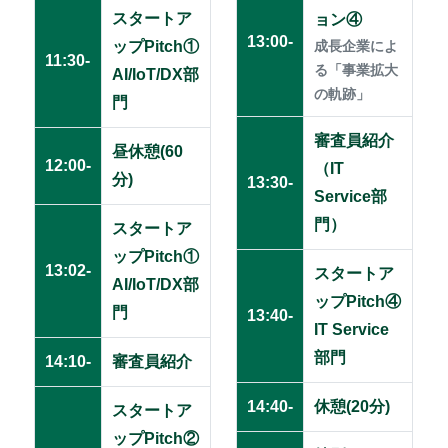
スタートア
ョン④
13:00-
ップPitch①
成長企業によ
11:30-
る「事業拡大
AI/IoT/DX部
の軌跡」
門
審査員紹介
昼休憩(60
12:00-
（IT
分)
13:30-
Service部
門）
スタートア
ップPitch①
13:02-
スタートア
AI/IoT/DX部
ップPitch④
門
13:40-
IT Service
部門
14:10-
審査員紹介
14:40-
休憩(20分)
スタートア
ップPitch②