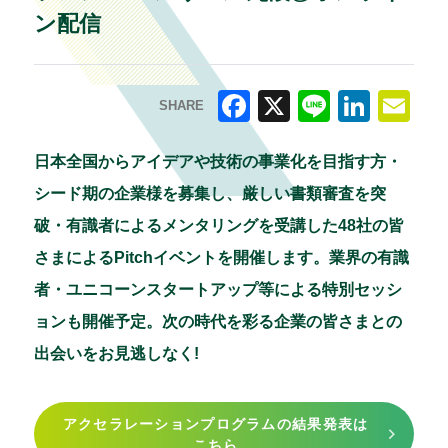
ン配信
SHARE
F
X
Li
Li
E
a
n
n
m
日本全国からアイデアや技術の事業化を目指す方・
c
e
k
ai
シード期の企業様を募集し、厳しい書類審査を突
e
e
l
破・有識者によるメンタリングを受講した48社の皆
b
dI
さまによるPitchイベントを開催します。業界の有識
o
n
者・ユニコーンスタートアップ等による特別セッシ
o
ョンも開催予定。次の時代を彩る企業の皆さまとの
k
出会いをお見逃しなく!
アクセラレーションプログラムの結果発表は
こちら