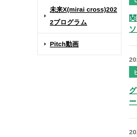
未来X(mirai cross)202
関
2プログラム
ソ
Pitch動画
2
グ
ー
2