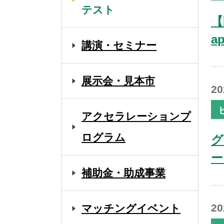
テスト
【
a
講演・セミナー
展示会・見本市
2
アクセラレーションプ
ログラム
グ
ー
補助金・助成事業
2
マッチングイベント