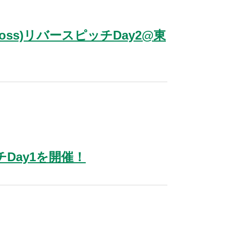
ross)リバースピッチDay2@東
ッチDay1を開催！