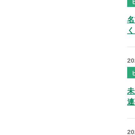
名
く
2
未
連
2